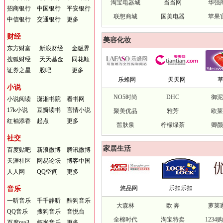
淘宝电器城
当当网
华强
招商银行
中国银行
平安银行
联想商城
国美电器
苹果
中信银行
交通银行
更多
财经
美容化妆
东方财富
新浪财经
金融界
搜狐财经
天天基金
同花顺
证券之星
股吧
更多
乐蜂网
天天网
小说
NO5时尚
DHC
御
小说阅读
潇湘书院
看书网
17k小说
豆瓣读书
言情小说
聚美优品
雅芳
欧
红袖添香
起点
更多
皙肤泉
柠檬绿茶
卿
社交
家居生活
百度贴吧
新浪微博
腾讯微博
天涯社区
网易论坛
博客中国
人人网
QQ空间
更多
悠品网
乐扣乐扣
音乐
一听音乐
千千静听
酷狗音乐
大森林
欧 奔
萝莱
QQ音乐
搜狗音乐
音悦台
全棉时代
淘宝特卖
1234
百度mp3
虾米音乐
更多