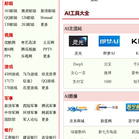
邮箱
163邮箱
雅虎邮箱
新浪邮箱
QQ邮箱
126邮箱
Hotmail
139邮箱
263邮箱
更多
AI主流站
视频
优酷网
奇艺高清
土豆网
酷6网
腾讯视频
PPTV
灵光
即梦AI
K
PPS
乐视网
更多
DeepS
元宝
千
游戏
文心一言
微博
爱
4399游戏
7k7k游戏
坦克世界
17173
征途2
QQ游戏
支付宝
1688
知
178游戏
百度游戏
更多
AI图像
军事
新浪军事
西陆军事
腾讯军事
中华军网
环球军事
网易军事
国防部
军人论坛
更多
京东商城
新蛋网
苏宁
银行
绿森数码
新七天电器
易
工商银行
建设银行
农业银行