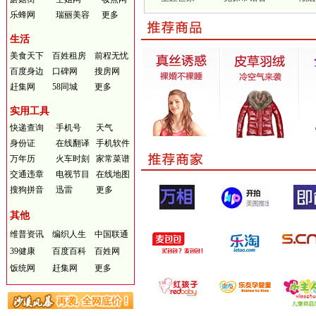
乐蜂网
瑞丽美容
更多
生活
美食天下
百姓租房
前程无忧
百度身边
口碑网
搜房网
赶集网
58同城
更多
实用工具
快递查询
手机号
天气
身份证
在线翻译
手机软件
万年历
火车时刻
家常菜谱
交通违章
电视节目
在线地图
搜狗拼音
迅雷
更多
其他
维普资讯
编织人生
中国联通
39健康
百度百科
百姓网
饭统网
赶集网
更多