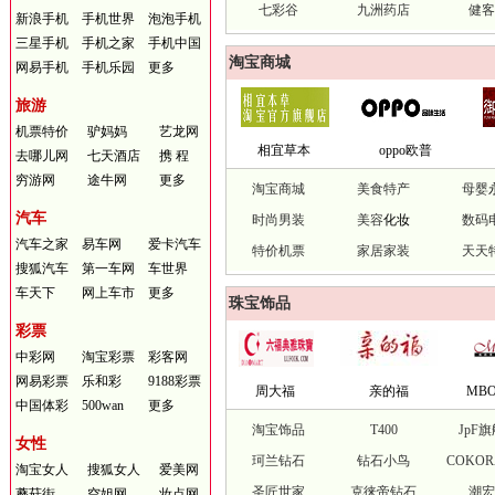
七彩谷
九洲药店
健
新浪手机
手机世界
泡泡手机
三星手机
手机之家
手机中国
淘宝商城
网易手机
手机乐园
更多
旅游
机票特价
驴妈妈
艺龙网
相宜草本
oppo欧普
去哪儿网
七天酒店
携 程
穷游网
途牛网
更多
淘宝商城
美食特产
母婴
汽车
时尚男装
美容
化妆
数码
汽车之家
易车网
爱卡汽车
特价机票
家居家装
天天
搜狐汽车
第一车网
车世界
车天下
网上车市
更多
珠宝饰品
彩票
中彩网
淘宝彩票
彩客网
网易彩票
乐和彩
9188彩票
周大福
亲的福
MB
中国体彩
500wan
更多
淘宝饰品
T400
JpF
女性
珂兰钻石
钻石小鸟
COKO
淘宝女人
搜狐女人
爱美网
圣匠世家
克徕帝钻石
潮
蘑菇街
空姐网
妆点网