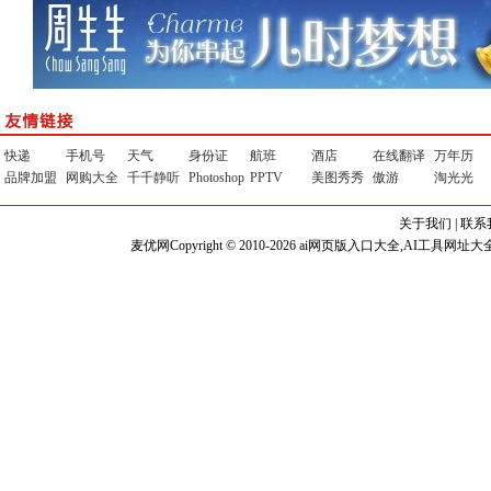
快递
手机号
天气
身份证
航班
酒店
在线翻译
万年历
品牌加盟
网购大全
千千静听
Photoshop
PPTV
美图秀秀
傲游
淘光光
关于我们
|
联系
麦优网Copyright © 2010-2026 ai网页版入口大全,AI工具网