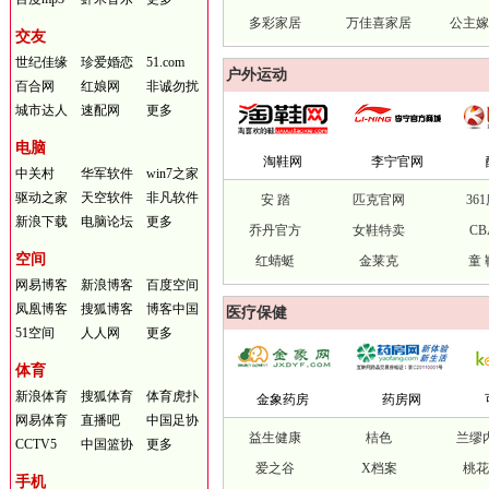
多彩家居
万佳喜家居
公主
交友
世纪佳缘
珍爱婚恋
51.com
户外运动
百合网
红娘网
非诚勿扰
城市达人
速配网
更多
电脑
淘鞋网
李宁官网
中关村
华军软件
win7之家
驱动之家
天空软件
非凡软件
安 踏
匹克官网
36
新浪下载
电脑论坛
更多
乔丹官方
女鞋特卖
CB
空间
红蜻蜓
金莱克
童 
网易博客
新浪博客
百度空间
凤凰博客
搜狐博客
博客中国
医疗保健
51空间
人人网
更多
体育
新浪体育
搜狐体育
体育虎扑
金象药房
药房网
网易体育
直播吧
中国足协
益生健康
桔色
兰缪
CCTV5
中国篮协
更多
爱之谷
X档案
桃
手机