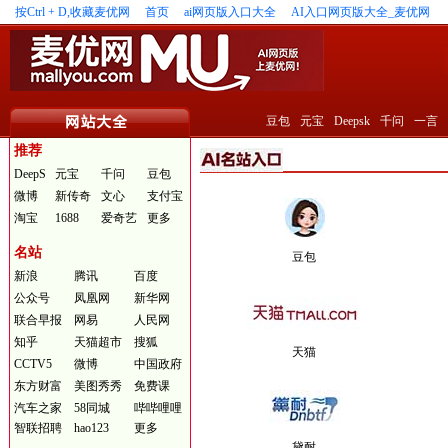
按Ctrl + D,收藏麦优网
首页
ai网页版入口大全
AI入口网页版大全_麦优网
豆包
元宝
Deepsk
千问
一言
推荐
DeepS
元宝
千问
豆包
微博
新传奇
文心
支付宝
淘宝
1688
爱奇艺
更多
名站
豆包
新浪
腾讯
百度
公众号
凤凰网
新华网
联合早报
网易
人民网
知乎
天猫超市
搜狐
天猫
CCTV5
微博
中国政府
东方财富
美图秀秀
免费课
汽车之家
58同城
哔哔哩哩
智联招聘
hao123
更多
黛耐