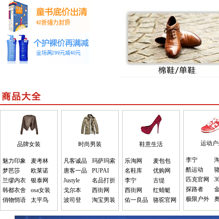
运动户
品牌女装
时尚男装
鞋意生活
李宁
魅力印象
麦考林
凡客诚品
玛萨玛索
乐淘网
麦包包
酷运动
梦芭莎
欧莱诺
唐客一品
PUPAI
名鞋库
优购网
匹克官网
3
兰缪内衣
银泰网
Justyle
名品打折
李宁
古缇
探路者
韩都衣舍
osa女装
戈尔本
西街网
西街网
红蜻蜓
极限户外
俏物悄语
太平鸟
波司登
淘宝男装
佑一良品
骆驼官网