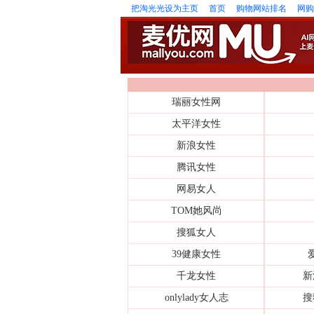
把淘光光设为主页
首页
购物网站排名
网购
瑞丽女性网
太平洋女性
新浪女性
腾讯女性
网易女人
TOM她风尚
搜狐女人
39健康女性
千龙女性
新
onlylady女人志
搜