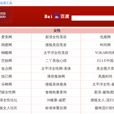
实用工具
女性
爱美网
新浪女性美容
也瘦网
闺蜜网
搜狐美容美发
时尚网
蝴蝶网
太平洋女性美容
YOKA时尚
空姐网
二丫美妆心得
ELLE中国
妆点网
太平洋女性网-美体
美女图片
悦己网
薄荷瘦身网
凤凰时尚
乐蜂网
搜狐美体瘦身
太平洋女性-
爱丽女性网
食物热量查询
新浪-服饰潮
浪女性论坛
39健康-减肥
搜狐女人-流行
狐女人社区
标准体重自测
服饰流行前