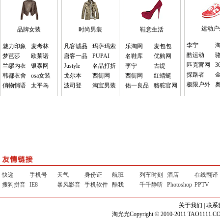
运动户
品牌女装
时尚男装
鞋意生活
李宁
魅力印象
麦考林
凡客诚品
玛萨玛索
乐淘网
麦包包
酷运动
梦芭莎
欧莱诺
唐客一品
PUPAI
名鞋库
优购网
匹克官网
3
兰缪内衣
银泰网
Justyle
名品打折
李宁
古缇
探路者
韩都衣舍
osa女装
戈尔本
西街网
西街网
红蜻蜓
极限户外
俏物悄语
太平鸟
波司登
淘宝男装
佑一良品
骆驼官网
快递
手机号
天气
身份证
航班
列车时刻
酒店
在线翻译
搜狗拼音
IE8
暴风影音
手机软件
酷我
千千静听
Photoshop
PPTV
关于我们
|
联系
淘光光Copyright © 2010-2011 TAO