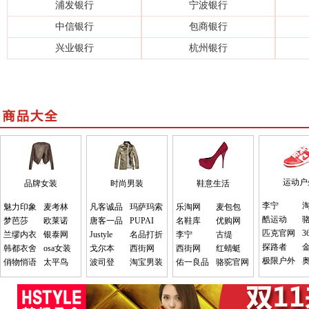
浦发银行
宁波银行
中信银行
包商银行
兴业银行
杭州银行
运动户
品牌女装
时尚男装
鞋意生活
李宁
魅力印象
麦考林
凡客诚品
玛萨玛索
乐淘网
麦包包
酷运动
梦芭莎
欧莱诺
唐客一品
PUPAI
名鞋库
优购网
匹克官网
3
兰缪内衣
银泰网
Justyle
名品打折
李宁
古缇
探路者
韩都衣舍
osa女装
戈尔本
西街网
西街网
红蜻蜓
极限户外
俏物悄语
太平鸟
波司登
淘宝男装
佑一良品
骆驼官网