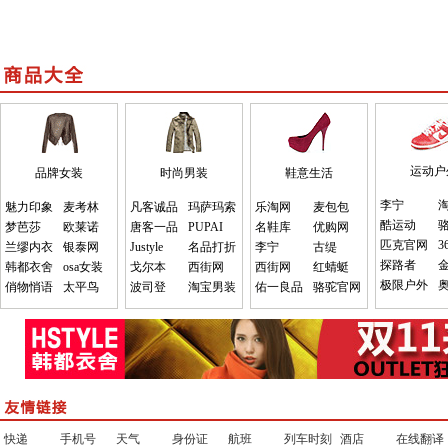
运动户
品牌女装
时尚男装
鞋意生活
李宁
魅力印象
麦考林
凡客诚品
玛萨玛索
乐淘网
麦包包
酷运动
梦芭莎
欧莱诺
唐客一品
PUPAI
名鞋库
优购网
匹克官网
3
兰缪内衣
银泰网
Justyle
名品打折
李宁
古缇
探路者
韩都衣舍
osa女装
戈尔本
西街网
西街网
红蜻蜓
极限户外
俏物悄语
太平鸟
波司登
淘宝男装
佑一良品
骆驼官网
快递
手机号
天气
身份证
航班
列车时刻
酒店
在线翻译